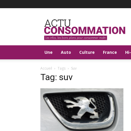
Actu
Consommation
Une
Auto
Culture
France
Hi
Accueil
Tags
Suv
Tag: suv