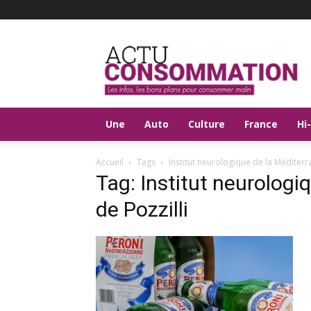
Actu
Consommation
Une
Auto
Culture
France
Hi
Accueil
Tags
Institut neurologique de la Méditerr
Tag: Institut neurolog
de Pozzilli