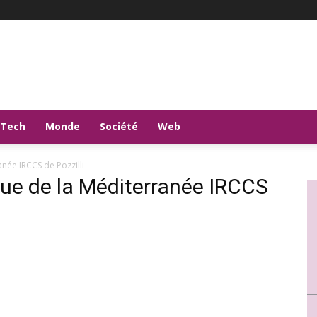
-Tech
Monde
Société
Web
anée IRCCS de Pozzilli
ique de la Méditerranée IRCCS