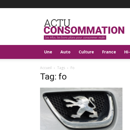
Actu
Consommation
Une
Auto
Culture
France
Hi
Accueil
Tags
Fo
Tag: fo