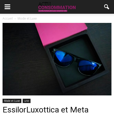
Accueil
Mode et Luxe
Mode et Luxe
une
EssilorLuxottica et Meta