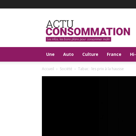
Actu
Consommation
Une
Auto
Culture
France
Hi
Accueil
Société
Tabac : les prix à la hausse