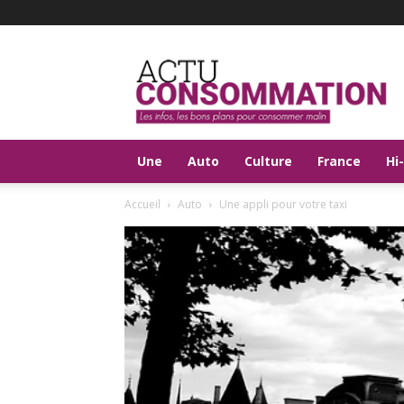
Actu
Consommation
Une
Auto
Culture
France
Hi
Accueil
Auto
Une appli pour votre taxi