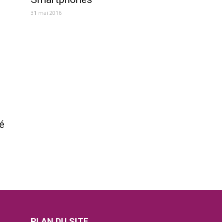
31 mai 2016
é
PLAN DU SITE
ctu