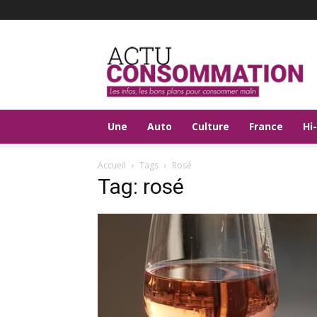
Actu
Consommation
Une
Auto
Culture
France
Hi
Accueil
Tags
Rosé
Tag: rosé