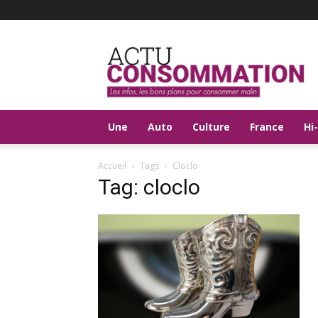
Actu
Consommation
Une
Auto
Culture
France
Hi
Accueil
Tags
Cloclo
Tag: cloclo