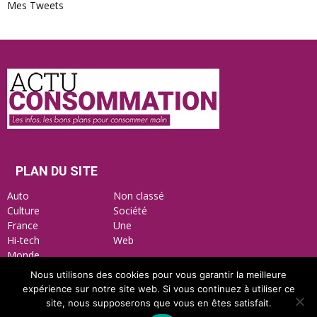
Mes Tweets
Actu
Consommation
PLAN DU SITE
Auto
Non classé
Culture
Société
France
Une
Hi-tech
Web
Monde
Nous utilisons des cookies pour vous garantir la meilleure
expérience sur notre site web. Si vous continuez à utiliser ce
site, nous supposerons que vous en êtes satisfait.
Mentions Légales
Nous contacter