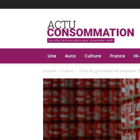
Actu
Consommation
Une
Auto
Culture
France
Hi
Accueil
France
Chez les grossistes de boissons, 