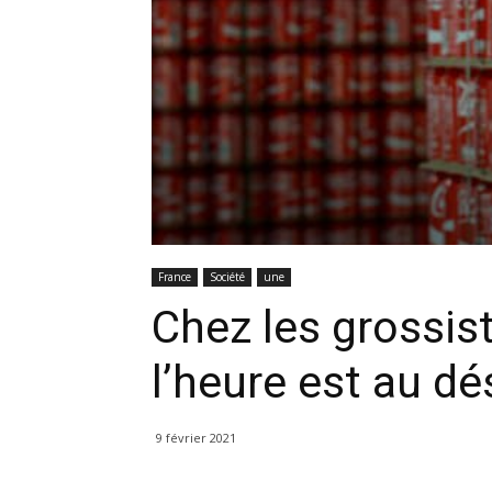
France
Société
une
Chez les grossis
l’heure est au d
9 février 2021