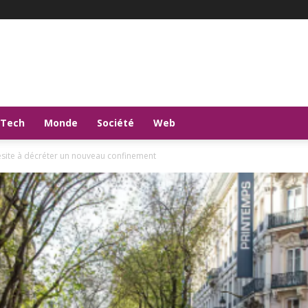
-Tech
Monde
Société
Web
site à décréter un nouveau confinement