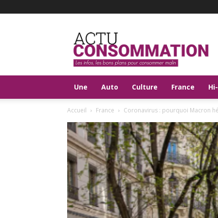
Actu
Consommation
Une
Auto
Culture
France
Hi
Accueil
France
Coronavirus : pourquoi Macron hé