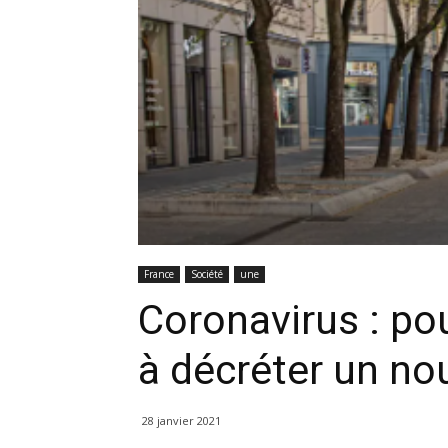
France
Société
une
Coronavirus : po
à décréter un n
28 janvier 2021