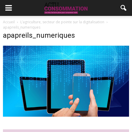
Accueil
L’agriculture, secteur de pointe sur la digitalisation
apapreils_numeriques
apapreils_numeriques