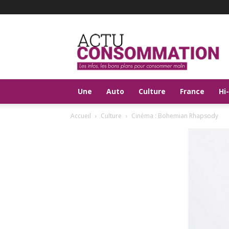
Actu
Consommation
Une
Auto
Culture
France
Hi
Accueil
Culture
Cinéma : Bohemian Rhapsody