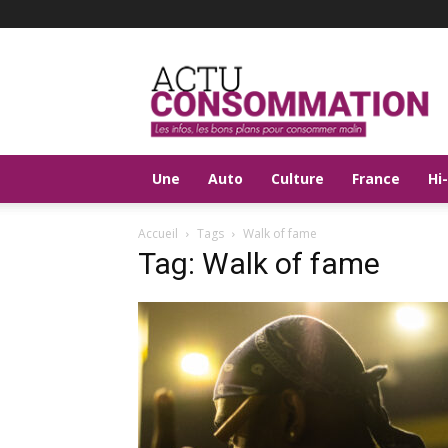
Actu
Consommation
Une
Auto
Culture
France
Hi
Accueil
Tags
Walk of fame
Tag: Walk of fame