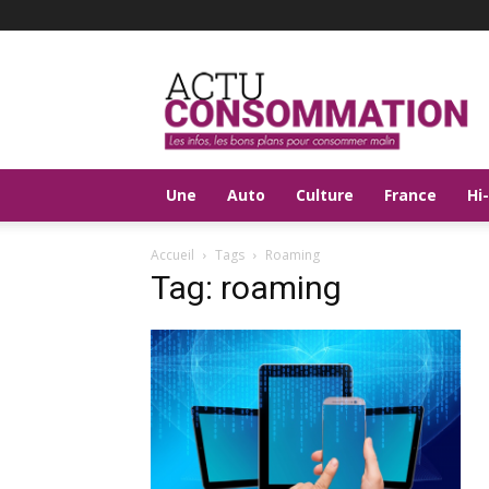
Actu
Consommation
Une
Auto
Culture
France
Hi
Accueil
Tags
Roaming
Tag: roaming