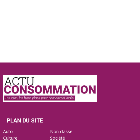
Actu
Consommation
PLAN DU SITE
Auto
Non classé
Culture
Société