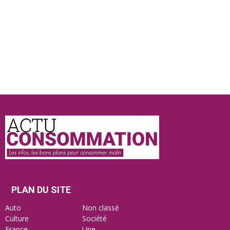
Actu
Consommation
PLAN DU SITE
Auto
Non classé
Culture
Société
France
Une