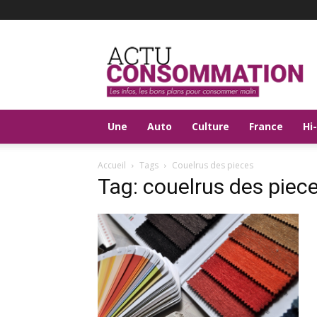
Actu
Consommation
Une
Auto
Culture
France
Hi
Accueil
Tags
Couelrus des pieces
Tag: couelrus des piec