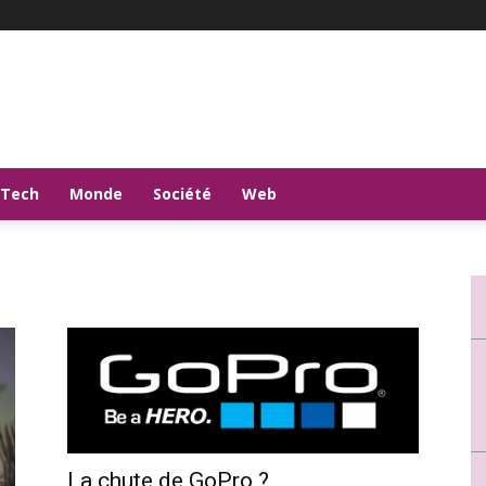
-Tech
Monde
Société
Web
La chute de GoPro ?