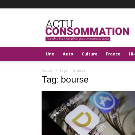
Actu
Consommation
Une
Auto
Culture
France
Hi
Accueil
Tags
Bourse
Tag: bourse