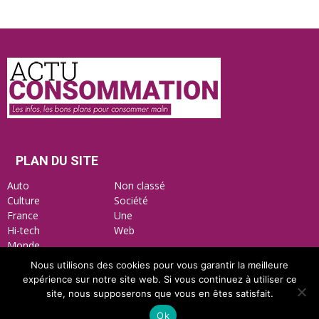
Actu
Consommation
PLAN DU SITE
Auto
Non classé
Culture
Société
France
Une
Hi-tech
Web
Monde
Nous utilisons des cookies pour vous garantir la meilleure
expérience sur notre site web. Si vous continuez à utiliser ce
site, nous supposerons que vous en êtes satisfait.
Mentions Légales
Nous contacter
Ok