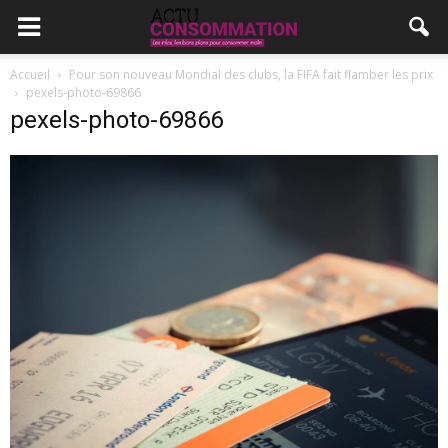
Accueil
Pour son nouveau Mondial des clubs, la FIFA fait flamber les prix
pexels-photo-69866
pexels-photo-69866