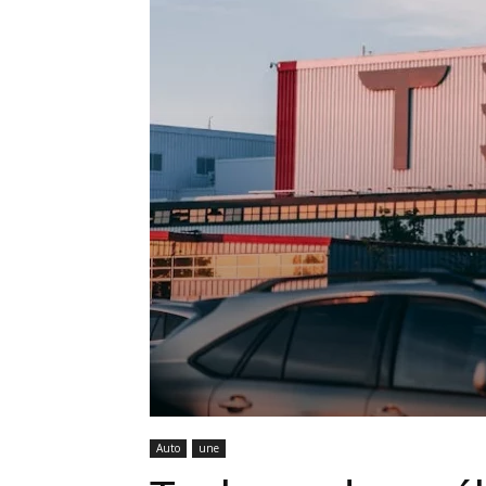
Auto
une