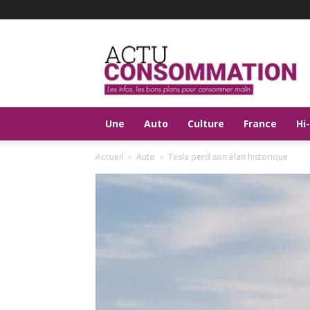
Actu
Consommation
Une
Auto
Culture
France
Hi
Accueil
Auto
Tesla perd son élan historique