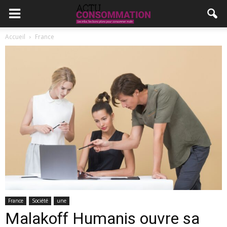
Accueil
France
France
Société
une
Malakoff Humanis ouvre sa