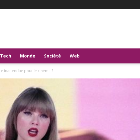
-Tech
Monde
Société
Web
nce inattendue pour le cinéma ?