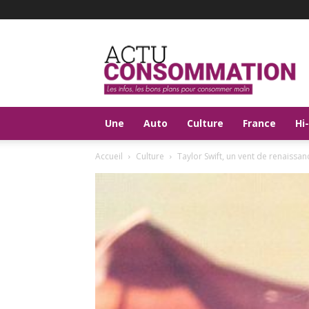
Actu
Consommation
Une
Auto
Culture
France
Hi
Accueil
Culture
Taylor Swift, un vent de renaissa