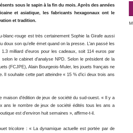
ésents sous le sapin à la fin du mois. Après des années
caine et asiatique, les fabricants hexagonaux ont le
tion et tradition.
M
u-blanc-rouge est très certainement Sophie la Girafe aussi
u doux son qu’elle émet quand on la presse. L’an passé les
.3 milliard d’euros pour les cadeaux, soit 114 euros par
elon le cabinet d’analyse NPD. Selon le président de la
ets (FCJPE), Alain Bourgeois-Muler, les jouets français ne
l souhaite cette part atteindre « 15 % d’ici deux trois ans
aison d’édition de jeux de société du sud-ouest. « Il y a
 ans le nombre de jeux de société édités tous les ans a
outique est d’environ huit semaines », affirme-t-il.
uet tricolore : « La dynamique actuelle est portée par de