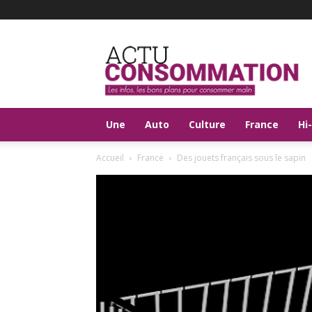
Actu
Consommation
Une
Auto
Culture
France
Hi
Accueil
France
Des jouets français sous le sapin