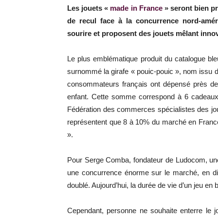
Les jouets «
made in France
» seront bien pr
de recul face à la concurrence nord-améri
sourire et proposent des jouets mêlant innova
Le plus emblématique produit du catalogue ble
surnommé la girafe « pouic-pouic », nom issu d
consommateurs français ont dépensé près de 1
enfant. Cette somme correspond à 6 cadeaux s
Fédération des commerces spécialistes des jou
représentent que 8 à 10% du marché en France. I
».
Pour Serge Comba, fondateur de Ludocom, une m
une concurrence énorme sur le marché, en dix
doublé. Aujourd’hui, la durée de vie d’un jeu en b
Cependant, personne ne souhaite enterre le jo