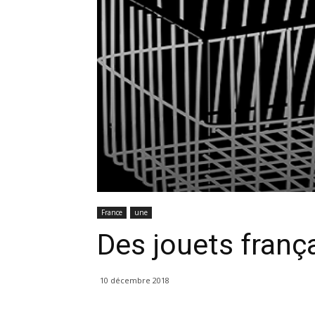
France
une
Des jouets frança
10 décembre 2018