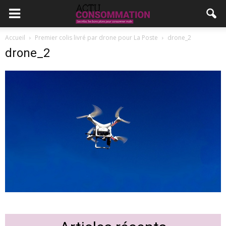
Accueil
Premier colis livré par drone pour La Poste
drone_2
drone_2