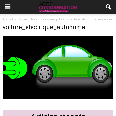
Accueil
L’avenir des voitures sans pilote
voiture_electrique_autonome
voiture_electrique_autonome