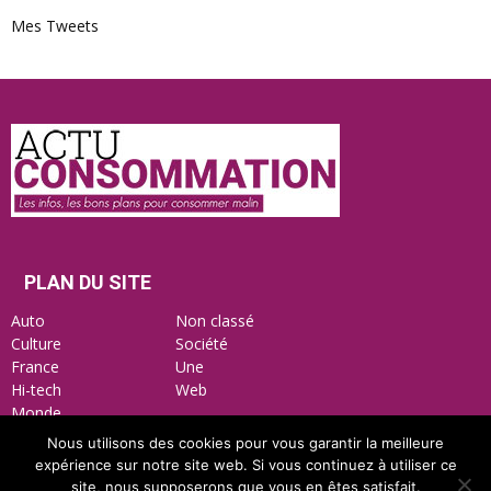
Mes Tweets
Actu
Consommation
PLAN DU SITE
Auto
Non classé
Culture
Société
France
Une
Hi-tech
Web
Monde
Nous utilisons des cookies pour vous garantir la meilleure
expérience sur notre site web. Si vous continuez à utiliser ce
site, nous supposerons que vous en êtes satisfait.
Mentions Légales
Nous contacter