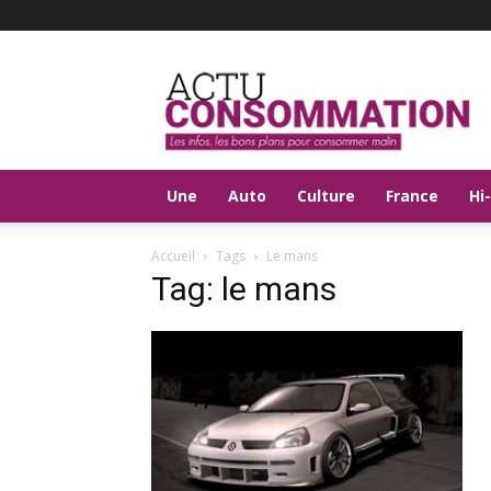
Actu
Consommation
Une
Auto
Culture
France
Hi
Accueil
Tags
Le mans
Tag: le mans