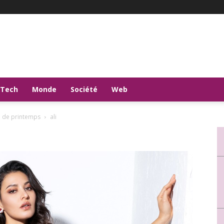
-Tech
Monde
Société
Web
e de printemps
ali