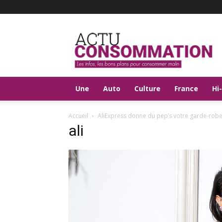
Actu
Consommation
Une
Auto
Culture
France
Hi
Accueil
AliExpress donne du pep’s votre garde-rob
ali