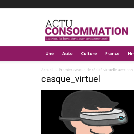
Actu
Consommation
Une
Auto
Culture
France
Hi
Accueil
Premier casque de réalité virtuelle avec son
casque_virtuel