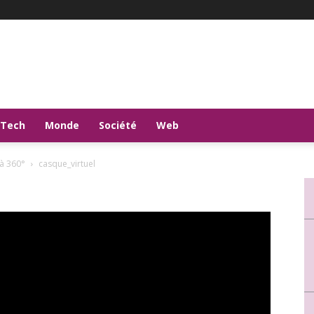
-Tech
Monde
Société
Web
 à 360°
casque_virtuel