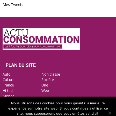
Mes Tweets
Actu
Consommation
PLAN DU SITE
Auto
Non classé
Culture
Société
France
Une
Hi-tech
Web
Monde
Nous utilisons des cookies pour vous garantir la meilleure
expérience sur notre site web. Si vous continuez à utiliser ce
site, nous supposerons que vous en êtes satisfait.
Mentions Légales
Nous contacter