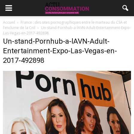
Accueil
France : des sites pornographiques entre le marteau du CSA et
l’enclume de la Cnil
Un-stand-Pornhub-a-lAVN-Adult-Entertainment-Expo-
Las-Vegas-en-2017-492898
Un-stand-Pornhub-a-lAVN-Adult-
Entertainment-Expo-Las-Vegas-en-
2017-492898